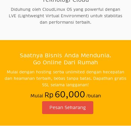
Didukung oleh CloudLinux OS yang powerful dengan
LVE (Lightweight Virtual Environment) untuk stabilitas
dan performansi terbaik.
Saatnya Bisnis Anda Mendunia.
Go Online Dari Rumah
Mulai dengan hosting serba unlimited dengan kecepatan
dan keamanan terbaik, bebas tanpa batas. Dapatkan gratis
SSL selama langganan!
60,000
Rp
Mulai
/bulan
Pesan Sekarang